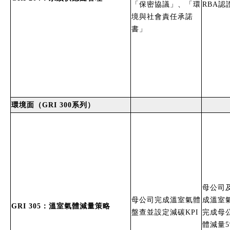
「保密協議」、「環
RBA認
境與社會責任承諾
書」
環境面（GRI 300系列）
母公司
母公司完成溫室氣體
成溫室
GRI 305：溫室氣體減量策略
盤查並設定減碳KPI
完成母
體減量