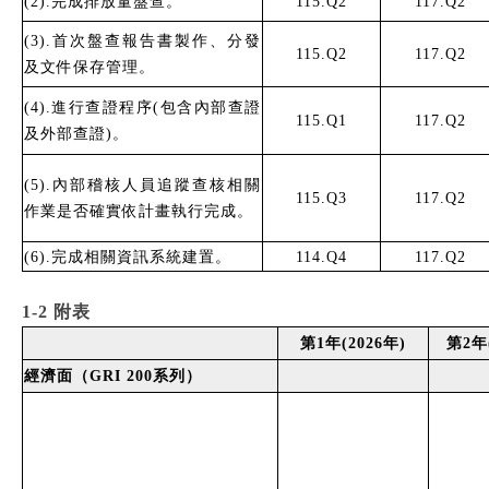
(2).完成排放量盤查。
115.Q2
117.Q2
(3).首次盤查報告書製作、分發
115.Q2
117.Q2
及文件保存管理。
(4).進行查證程序(包含內部查證
115.Q1
117.Q2
及外部查證)。
(5).內部稽核人員追蹤查核相關
115.Q3
117.Q2
作業是否確實依計畫執行完成。
(6).完成相關資訊系統建置。
114.Q4
117.Q2
1-2 附表
第1年(2026年)
第2年(
經濟面（GRI 200系列）