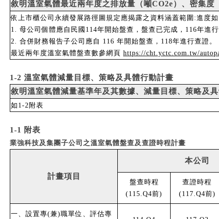
敘明溫室氣體最近兩年度之排放量（噸CO2e）、密集度（
依上市櫃公司永續發展路徑圖規定應揭露之資料涵蓋範圍:進度如1
1. 母公司個體應自民國114年開始盤查，盤查已完成，116年進
2. 合併財務報告子公司應自 116 年開始盤查，118年進行查證。
最近兩年度溫室氣體盤查數參網頁
https://cht.yctc.com.tw/auto
1-2 溫室氣體減量目標、策略及具體行動計畫
敘明溫室氣體減量基準年及其數據、減量目標、策略及具
如1-2附表
1-1 附表
業強科技及集團子公司之溫室氣體盤查及查證時程計畫
本公司
計畫項目
盤查時程
查證時程
(115.Q4前)
(117.Q4前)
一、設置專(兼)職單位、評估專