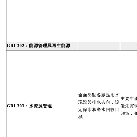
GRI 302：能源管理與再生能源
全面盤點各廠區用水
主要生
現況與排水去向，設
GRI 303：水資源管理
優先實
定節水和廢水回收目
50%
標