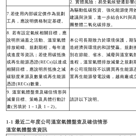
2. 實體風險：易受氣候變遷影
為驅動低碳投資、強化能源使用
7.若使用內部碳定價作為規劃
建議與決策，進一步結合KPI
工具，應說明價格制定基礎。
團整體二氧化碳排放。
8. 若有設定氣候相關目標，應
說明所涵蓋之活動、溫室氣體
本公司長期致力於環境保護，期
排放範疇、規劃期程，每年達
造經濟與環境的和諧雙贏。規劃
成進度等資訊；若使用碳抵換
別在節能、省水、減廢與溫室氣
或再生能源憑證(RECs)以達成
進程，溫室氣體排放減量之規劃期
相關目標，應說明所抵換之減
本公司現階段不以購買再生能源
碳額度來源及數量或再生能源
置再生能源發電設備，越南廠成
憑證(RECs)數量。
9. 溫室氣體盤查及確信情形與
減量目標、策略及具體行動計
請詳以下說明。
畫(另填於 1－1及 1－2)。
1-1 最近二年度公司溫室氣體盤查及確信情形
溫室氣體盤查資訊