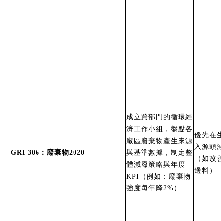
成立跨部門的循環經
濟工作小組，盤點各
優先在
廠區廢棄物產生來源
入源頭
GRI 306：廢棄物2020
與基準數據，制定整
（如改
體減廢策略與年度
邊料）
KPI（例如：廢棄物
強度每年降2%）