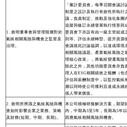
「審計委員會」每季召開會議討
制度之設計及執行有效性所執行
議，負責制定、推動及強化集團
追蹤與修訂永續發展執行情形與
1. 敘明董事會與管理階層對於
委員會下亦設有由一級主管組成
氣候相關風險與機會之監督及
則等、評估永續轉型、提升資源
治理。
會議彼此討論協調，以達成環境
相關風險議題、產業氣候風險之
理核心政策」，將氣候變遷風險
除此之外，其他功能委員會亦負
理人在ESG相關績效之報酬（
評估與薪酬制度中，以監控氣候
層以同時使公司獲利且達成永續
係人帶來價值。
2. 敘明所辨識之氣候風險與機
本公司積極研擬解決方案，期望
會如何影響企業之業務、策略
內，中期為3至5年，長期為5
及財務(短期、中期、長期)。
因應氣候相關風險與機會。