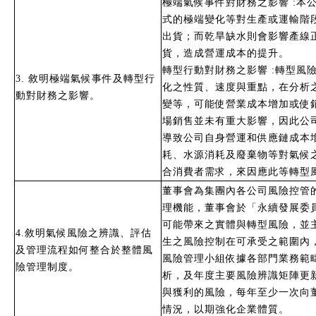
極端氣候事件對財務之影響 :
式的極端變化等對生產或運輸階
出貨；而乾旱缺水則會影響產線
貨，造成營運成本的提升。
轉型行動對財務之影響 :轉型
3. 敘明極端氣候事件及轉型行
化之性質、速度與重點，在分析
動對財務之影響。
變等，可能使營業成本增加或使
場銷售並未有重大影響，因此公
導致公司自身營運和供應鏈成本
耗、水源消耗及廢棄物等對氣候
合消費者需求，來因應此等轉型
董事會為集團內各公司風險控管
理機能，董事會於「永續發展委
可能帶來之實體與轉型風險，並
4.敘明氣候風險之辨識、評估
生之風險控制在可承受之範圍內
及管理流程如何整合於整體風
風險管理小組依據各部門業務範
險管理制度。
析，及年度主要風險辨識矩陣更
與獲利的風險，每年至少一次向
情況，以期強化企業體質。