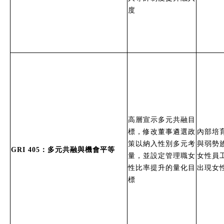
度
高層宣示多元共融目
標，修改董事遴選政
內部培
策以納入性別多元考
與弱勢
GRI 405：多元共融與機會平等
量，並設定管理職女
女性員
性比率提升的量化目
出現女
標