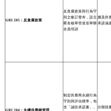
反貪腐政策與行為守
則之修訂發布，設立
擴及供
GRI 205：反貪腐政策
匿名檢舉管道並舉辦
承諾涵蓋
全員培訓
制定供應商永續行為
守則與評估標準，包
含「誠信承諾書」、
分階段
GRI 204：永續供應鏈管理