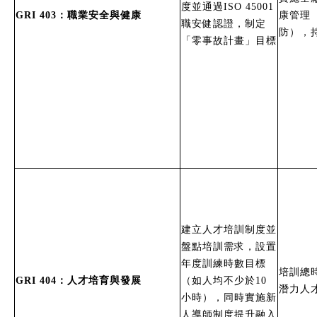
度並通過ISO 45001
GRI 403：職業安全與健康
康管理
職安健認證，制定
防），
「零事故計畫」目標
建立人才培訓制度並
盤點培訓需求，設置
年度訓練時數目標
培訓總
GRI 404：人才培育與發展
（如人均不少於10
潛力人
小時），同時實施新
人導師制度提升融入