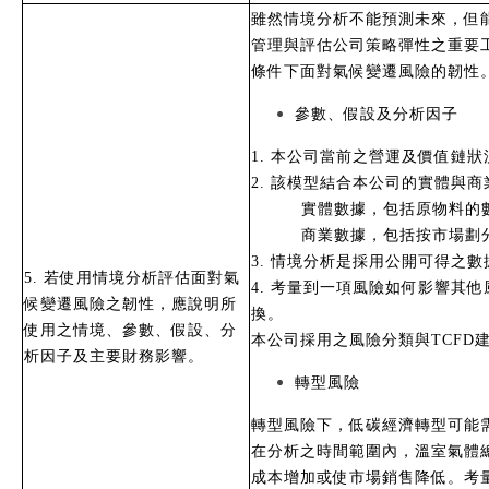
雖然情境分析不能預測未來，但
管理與評估公司策略彈性之重要
條件下面對氣候變遷風險的韌性
參數、假設及分析因子
1. 本公司當前之營運及價值鏈
2. 該模型結合本公司的實體與

實體數據，包括原物料的

商業數據，包括按市場劃
3. 情境分析是採用公開可得之
5. 若使用情境分析評估面對氣
4. 考量到一項風險如何影響其
候變遷風險之韌性，應說明所
換。
使用之情境、參數、假設、分
本公司採用之風險分類與TCF
析因子及主要財務影響。
轉型風險
轉型風險下，低碳經濟轉型可能
在分析之時間範圍內，溫室氣體
成本增加或使市場銷售降低。考