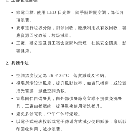
1. 主要管理目標
節電目標: 使用 LED 日光燈，隨手關燈關空調，降低各
項浪費。
要求進行垃圾分類，廚餘回收，廢紙利用及有效回收，響
應資源回收政策，垃圾減量。
工廠、辦公室及員工宿舍空間均禁煙，杜絕安全隱患，影
響健康。
2. 具體作法
空調溫度設定為 26 至28°C，落實減碳及節約。
視場所增設涼風扇，提升風動效率，如資訊機房，或設置
擋光窗簾，減低空調負載。
宣導同仁自備餐具，向外部供餐廠商宣導不提供免洗餐
具，工廠由餐廳統一提供重複使用清洗餐具。
避免多餘電耗，中午午休時熄燈。
以電子式報表投影或電子傳遞方式減少使用紙張；廢紙影
印回收利用，滅少浪費。