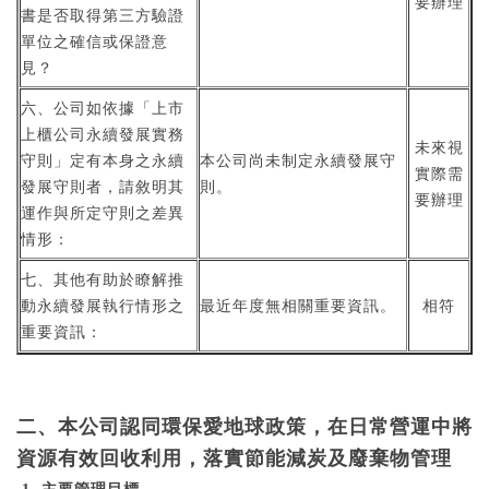
要辦理
書是否取得第三方驗證
單位之確信或保證意
見？
六、公司如依據「上市
上櫃公司永續發展實務
未來視
守則」定有本身之永續
本公司尚未制定永續發展守
實際需
發展守則者，請敘明其
則。
要辦理
運作與所定守則之差異
情形：
七、其他有助於瞭解推
動永續發展執行情形之
最近年度無相關重要資訊。
相符
重要資訊：
二、本公司認同環保愛地球政策，在日常營運中將
資源有效回收利用，落實節能減炭及廢棄物管理