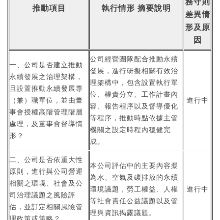
務守則
推動項目
執行情形 摘要說明
差異情
形及原
因
公司經營團隊配合推動永續
一、公司是否建立推動
發展，進行研擬相關有效治
永續發展之治理架構，
理架構中，包含設置執行單
且設置推動永續發展專
位、權責分立、工作計畫內
（兼）職單位，並由董
進行中
容、報告程序以及督導優化
事會授權高階管理階層
等程序，推動時點依據主管
處理，及董事會督導情
機關之設定時程內穩健完
形？
成。
二、公司是否依重大性
本公司評估中的主要內容擬
原則，進行與公司營運
為水、空氣及碳排放的永續
相關之環境、社會及公
環境議題，勞工權益、人權
進行中
司治理議題之風險評
等社會責任公益議題以及管
估，並訂定相關風險管
理與資訊揭露議題。
理政策或策略？