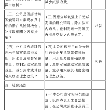
減少紙張浪費。
再生物料？
（三）公司是否評估氣
(三)因應全球氣溫上升造成
候變遷對企業現在及未
高溫的辦公環境，除加強室
來的潛在風險與機會，
相符
內通風，也制定達一定溫度
並採取相關之因應措
再開啟空調之內部規定。
施？
（四）公司是否統計過
(四)本公司截至目前並未統
去兩年溫室氣體排放
計過去兩年溫室氣體排放
量、用水量及廢棄物總
量、用水量及廢棄物總重
相符
重量，並制定溫室氣體
量，及制定完成溫室氣體減
減量、減少用水或其他
量、減少用水或其他廢棄物
廢棄物管理之政策？
管理之政策。
四、社會議題
(一)本公司遵守相關勞動法
規，以保障員工之合法權
益，在公司政策宣導及員工