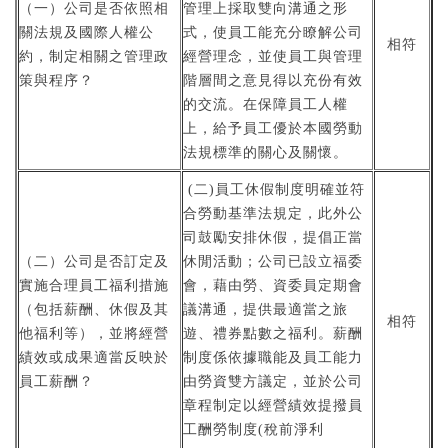
（一）公司是否依照相
管理上採取雙向溝通之形
關法規及國際人權公
式，使員工能充分瞭解公司
相符
約，制定相關之管理政
經營理念，並使員工與管理
策與程序？
階層間之意見得以充份有效
的交流。在保障員工人權
上，給予員工優於本國勞動
法規標準的關心及關懷。
(二)員工休假制度明確並符
合勞動基準法規定，此外公
司鼓勵安排休假，提倡正當
（二）公司是否訂定及
休閒活動；公司已設立福委
實施合理員工福利措施
會，藉由勞、資委員定期會
（包括薪酬、休假及其
議溝通，提供最適當之旅
相符
他福利等），並將經營
遊、禮券點數之福利。薪酬
績效或成果適當反映於
制度係依據職能及員工能力
員工薪酬？
由勞資雙方議定，並於公司
章程制定以經營績效提撥員
工酬勞制度(稅前淨利