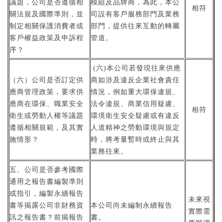
議題，公司是否遵循相
模組及品牌商，為此，本公
相符
關法規及國際準則，並
司設有客戶服務部門及業務
制定相關保護消費者或
部門，提供往來互動的轉屬
客戶權益政策及申訴程
管道。
序？
(六)本公司若發現往來供應
（六）公司是否訂定供
商如涉及違反企業社會責任
應商管理政策，要求供
情況，例如重大環保違規、
應商在環保、職業安全
法令違規、商業信用疑慮、
相符
衛生或勞動人權等議題
環境衛生安全疑慮或有違反
遵循相關規範，及其實
人道精神之勞動環境與規定
施情形？
時，將考量暫時或終止與其
業務往來。
五、公司是否參考國際
通用之報告書編製準則
或指引，編製永續報告
未來視
書等揭露公司非財務資
本公司尚未編制永續報告
實際需
訊之報告書？前揭報告
書。