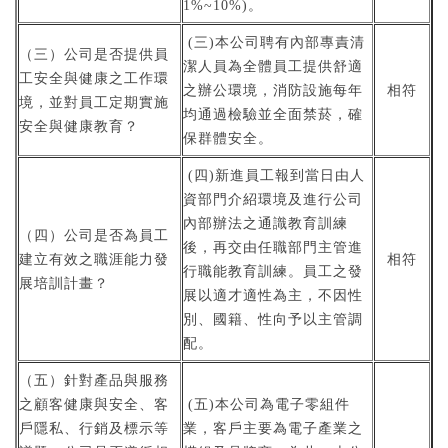
1%~10%)。
(三)本公司聘有內部專責清
（三）公司是否提供員
潔人員為全體員工提供舒適
工安全與健康之工作環
之辦公環境，消防設施每年
相符
境，並對員工定期實施
均通過檢驗並全面禁菸，確
安全與健康教育？
保群體安全。
(四)新進員工報到當日由人
資部門介紹環境及進行公司
內部辦法之通識教育訓練
（四）公司是否為員工
後，再交由任職部門主管進
建立有效之職涯能力發
相符
行職能教育訓練。員工之發
展培訓計畫？
展以適才適性為主，不因性
別、國籍、性向予以主管調
配。
（五）針對產品與服務
之顧客健康與安全、客
(五)本公司為電子零組件
戶隱私、行銷及標示等
業，客戶主要為電子產業之