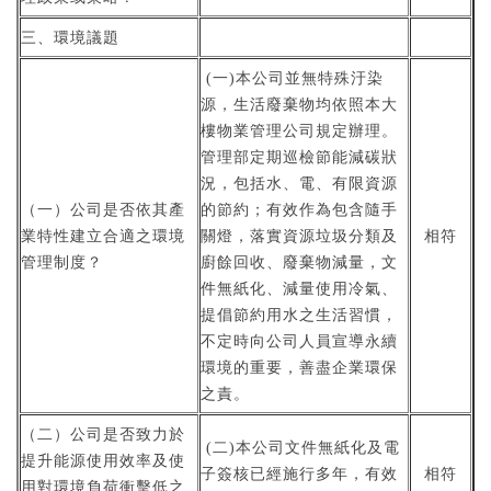
三、環境議題
(一)本公司並無特殊汙染
源，生活廢棄物均依照本大
樓物業管理公司規定辦理。
管理部定期巡檢節能減碳狀
況，包括水、電、有限資源
（一）公司是否依其產
的節約；有效作為包含隨手
業特性建立合適之環境
關燈，落實資源垃圾分類及
相符
管理制度？
廚餘回收、廢棄物減量，文
件無紙化、減量使用冷氣、
提倡節約用水之生活習慣，
不定時向公司人員宣導永續
環境的重要，善盡企業環保
之責。
（二）公司是否致力於
(二)本公司文件無紙化及電
提升能源使用效率及使
子簽核已經施行多年，有效
相符
用對環境負荷衝擊低之