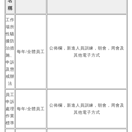
名
稱
工作
場所
性騷
擾防
治措
公佈欄，新進人員訓練，朝會，周會及
每年/全體員工
施、
其他電子方式
申訴
及懲
戒辦
法
員工
申訴
公佈欄，新進人員訓練，朝會，周會及
處理
每年/全體員工
其他電子方式
作業
標準