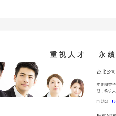
重 視 人 才 永 續
台北公
本集團秉持
觀，務求人
請洽
1