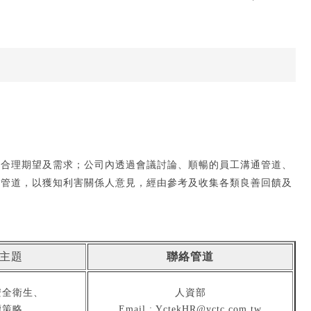
之合理期望及需求；公司內透過會議討論、順暢的員工溝通管道、
通管道，以獲知利害關係人意見，經由參考及收集各類良善回饋及
主題
聯絡管道
安全衛生、
人資部
續策略。
Email : YctekHR@yctc.com.tw